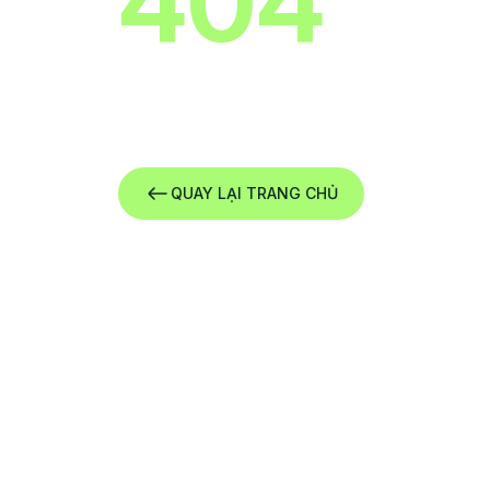
404
Xin lỗi ! Chúng tôi không thể tìm thấy tr
QUAY LẠI TRANG CHỦ