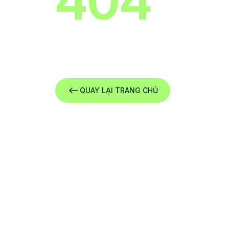
404
Xin lỗi ! Chúng tôi không thể tìm thấy tr
QUAY LẠI TRANG CHỦ