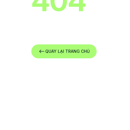
404
Xin lỗi ! Chúng tôi không thể tìm thấy tr
QUAY LẠI TRANG CHỦ